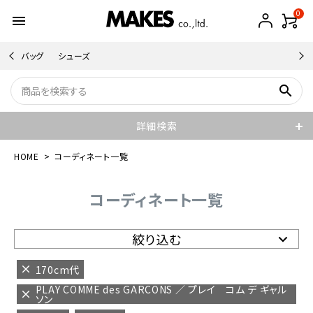
0
menu
バッグ
シューズ
search
詳細検索
HOME
コーディネート一覧
コーディネート一覧
絞り込む
170cm代
PLAY COMME des GARCONS ／ プレイ コム デ ギャル
ソン