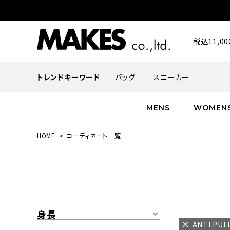
税込11,
トレンドキーワード
バッグ
スニーカー
MENS
WOMEN
HOME
コーディネート一覧
ALL
ALL
ALL
INFACES
NEW
NEW
NEW
ROMANTIQUE
帽子
ボトムス
グッズ
FLOWER
シューズ
帽子
身長
ANTI PU