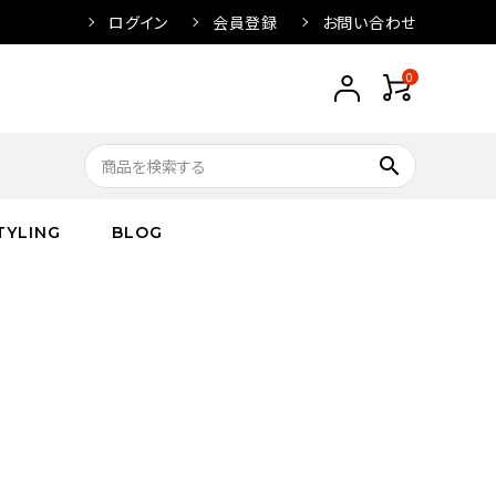
ログイン
会員登録
お問い合わせ
0
search
TYLING
BLOG
トップス
トップス
バス
arnation
ボトムス
ワンピース
フレグランス
IVORY
キッズ／ベビー
グッズ
キッズ／ベビー