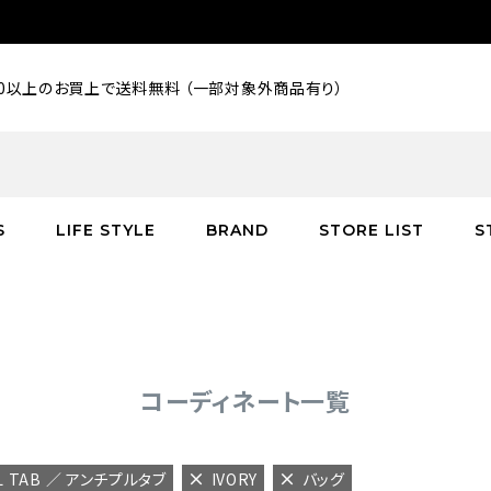
000以上のお買上で送料無料 （一部対象外商品有り）
S
LIFE STYLE
BRAND
STORE LIST
S
SALE
SALE
SALE
greenroom
アウター
アウター
インテリア／家具
burden
C
バッグ
シューズ
グッズ
バッグ
コーディネート一覧
LL TAB ／ アンチプルタブ
IVORY
バッグ