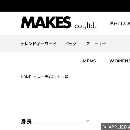
税込11,
トレンドキーワード
バッグ
スニーカー
MENS
WOMEN
HOME
コーディネート一覧
ALL
ALL
ALL
INFACES
NEW
NEW
NEW
ROMANTIQUE
帽子
ボトムス
グッズ
FLOWER
シューズ
帽子
身長
APPLIED