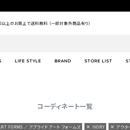
000以上のお買上で送料無料 （一部対象外商品有り）
S
LIFE STYLE
BRAND
STORE LIST
S
SALE
SALE
SALE
greenroom
アウター
アウター
インテリア／家具
burden
C
バッグ
シューズ
グッズ
バッグ
コーディネート一覧
 ART FORMS ／ アプライド アート フォームズ
IVORY
アウタ