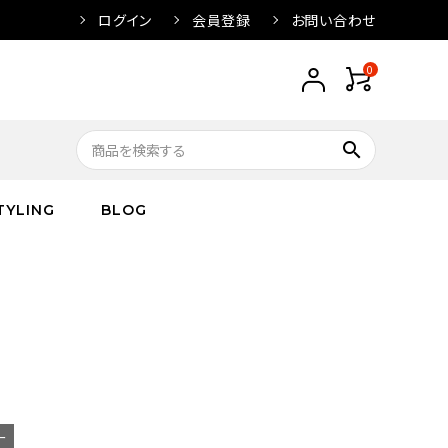
ログイン
会員登録
お問い合わせ
0
search
TYLING
BLOG
トップス
トップス
バス
arnation
ボトムス
ワンピース
フレグランス
IVORY
キッズ／ベビー
グッズ
キッズ／ベビー
ー