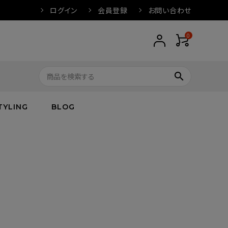
ログイン
会員登録
お問い合わせ
0
search
TYLING
BLOG
トップス
トップス
バス
arnation
ボトムス
ワンピース
フレグランス
IVORY
キッズ／ベビー
グッズ
キッズ／ベビー