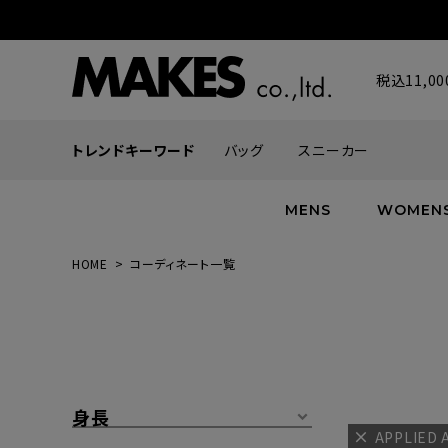
税込11,
トレンドキーワード
バッグ
スニーカー
MENS
WOMEN
HOME
コーディネート一覧
ALL
ALL
ALL
INFACES
NEW
NEW
NEW
ROMANTIQUE
帽子
ボトムス
グッズ
FLOWER
シューズ
帽子
身長
APPLIED