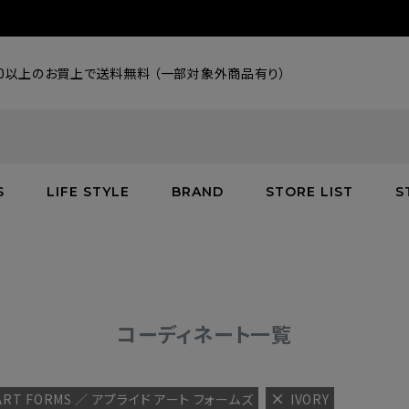
000以上のお買上で送料無料 （一部対象外商品有り）
S
LIFE STYLE
BRAND
STORE LIST
S
SALE
SALE
SALE
greenroom
アウター
アウター
インテリア／家具
burden
C
バッグ
シューズ
グッズ
バッグ
コーディネート一覧
 ART FORMS ／ アプライド アート フォームズ
IVORY