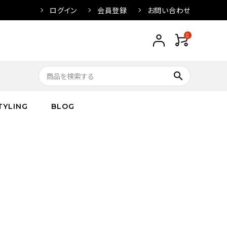
ログイン
会員登録
お問い合わせ
0
search
TYLING
BLOG
トップス
トップス
バス
arnation
ボトムス
ワンピース
フレグランス
IVORY
キッズ／ベビー
グッズ
キッズ／ベビー