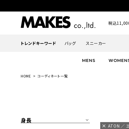
税込11,
トレンドキーワード
バッグ
スニーカー
MENS
WOMEN
HOME
コーディネート一覧
ALL
ALL
ALL
INFACES
NEW
NEW
NEW
ROMANTIQUE
帽子
ボトムス
グッズ
FLOWER
シューズ
帽子
身長
ATON ／ 