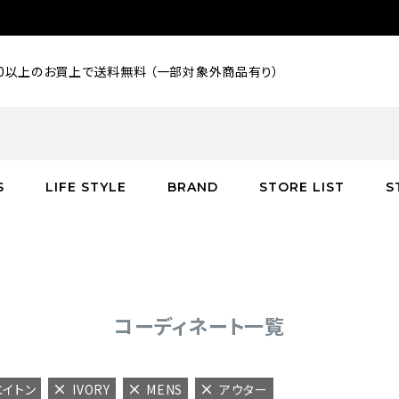
000以上のお買上で送料無料 （一部対象外商品有り）
S
LIFE STYLE
BRAND
STORE LIST
S
SALE
SALE
SALE
greenroom
アウター
アウター
インテリア／家具
burden
C
バッグ
シューズ
グッズ
バッグ
コーディネート一覧
エイトン
IVORY
MENS
アウター