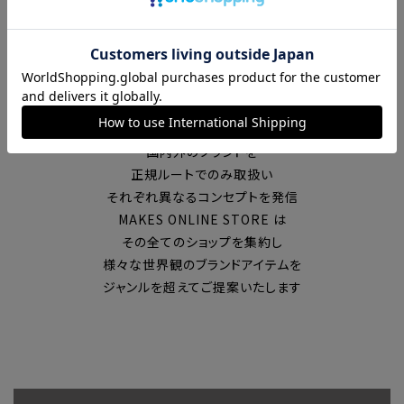
富山の中心エリアで現在7店舗の
セレクトショップを展開
国内外のブランドを
正規ルートでのみ取扱い
それぞれ異なるコンセプトを発信
MAKES ONLINE STORE は
その全てのショップを集約し
様々な世界観のブランドアイテムを
ジャンルを超えてご提案いたします