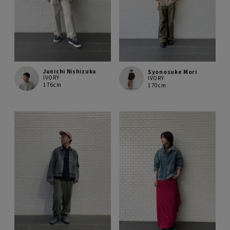
Junichi Nishizuka
Syonosuke Mori
IVORY
IVORY
176cm
170cm