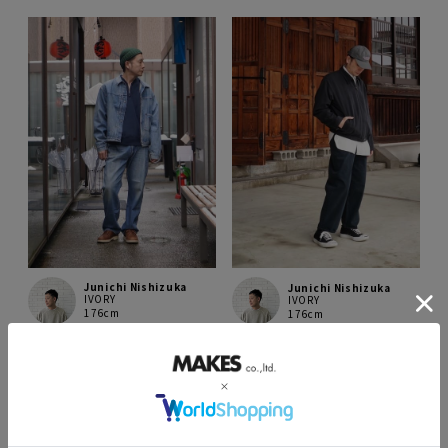
Junichi Nishizuka
Junichi Nishizuka
IVORY
IVORY
176cm
176cm