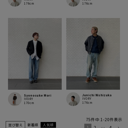
176cm
176cm
Junichi Nishizuka
Syonosuke Mori
IVORY
IVORY
176cm
170cm
75
件中
1
-
20
件表示
並び替え
新着順
人気順
1
2
…
4