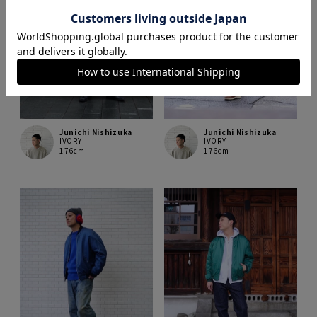
Junichi Nishizuka
Junichi Nishizuka
IVORY
IVORY
176cm
176cm