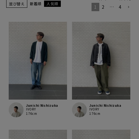
並び替え
新着順
人気順
1
2
…
4
Junichi Nishizuka
Junichi Nishizuka
IVORY
IVORY
176cm
176cm