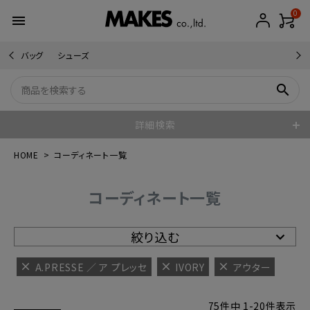
0
menu
バッグ
シューズ
search
詳細検索
HOME
コーディネート一覧
コーディネート一覧
絞り込む
A.PRESSE ／ ア プレッセ
IVORY
アウター
75
件中
1
-
20
件表示