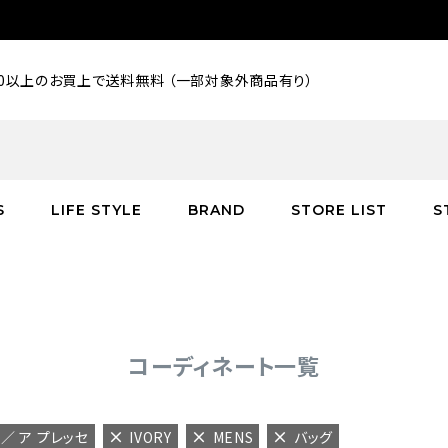
000以上のお買上で送料無料 （一部対象外商品有り）
S
LIFE STYLE
BRAND
STORE LIST
S
SALE
SALE
SALE
greenroom
アウター
アウター
インテリア／家具
burden
C
バッグ
シューズ
グッズ
バッグ
コーディネート一覧
E ／ ア プレッセ
IVORY
MENS
バッグ