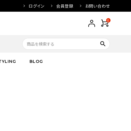
ログイン
会員登録
お問い合わせ
0
search
TYLING
BLOG
トップス
トップス
バス
arnation
ボトムス
ワンピース
フレグランス
IVORY
キッズ／ベビー
グッズ
キッズ／ベビー