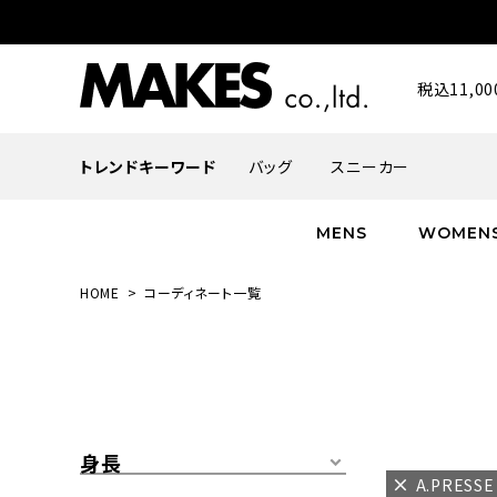
税込11,
トレンドキーワード
バッグ
スニーカー
MENS
WOMEN
HOME
コーディネート一覧
ALL
ALL
ALL
INFACES
NEW
NEW
NEW
ROMANTIQUE
帽子
ボトムス
グッズ
FLOWER
シューズ
帽子
身長
A.PRESS