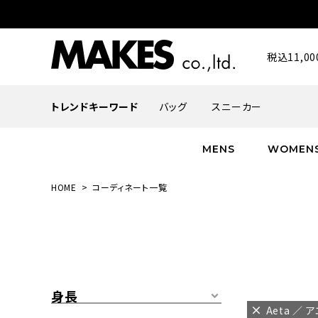
税込11,
トレンドキーワード
バッグ
スニーカー
MENS
WOMEN
HOME
コーディネート一覧
ALL
ALL
ALL
INFACES
NEW
NEW
NEW
ROMANTIQUE
帽子
ボトムス
グッズ
FLOWER
シューズ
帽子
身長
Aeta ／ 