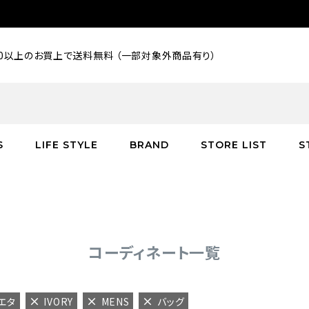
000以上のお買上で送料無料 （一部対象外商品有り）
S
LIFE STYLE
BRAND
STORE LIST
S
SALE
SALE
SALE
greenroom
アウター
アウター
インテリア／家具
burden
C
バッグ
シューズ
グッズ
バッグ
コーディネート一覧
アエタ
IVORY
MENS
バッグ