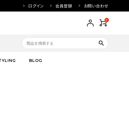
ログイン
会員登録
お問い合わせ
0
search
TYLING
BLOG
トップス
トップス
バス
arnation
ボトムス
ワンピース
フレグランス
IVORY
キッズ／ベビー
グッズ
キッズ／ベビー