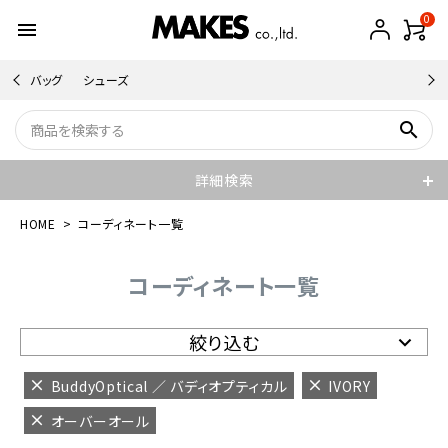
0
menu
バッグ
シューズ
search
詳細検索
HOME
コーディネート一覧
コーディネート一覧
絞り込む
BuddyOptical ／ バディオプティカル
IVORY
オーバーオール