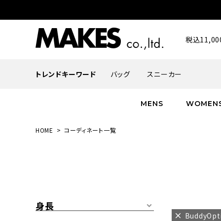
税込11,
トレンドキーワード
バッグ
スニーカー
MENS
WOMEN
HOME
コーディネート一覧
ALL
ALL
ALL
INFACES
NEW
NEW
NEW
ROMANTIQUE
帽子
ボトムス
グッズ
FLOWER
シューズ
帽子
身長
BuddyOp