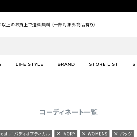
000以上のお買上で送料無料 （一部対象外商品有り）
S
LIFE STYLE
BRAND
STORE LIST
S
SALE
SALE
SALE
greenroom
アウター
アウター
インテリア／家具
burden
C
バッグ
シューズ
グッズ
バッグ
コーディネート一覧
tical ／ バディオプティカル
IVORY
WOMENS
バッグ