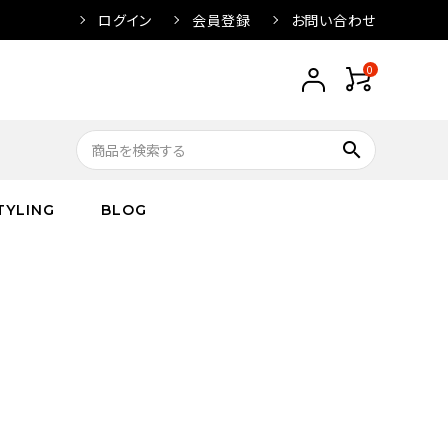
ログイン
会員登録
お問い合わせ
0
search
TYLING
BLOG
トップス
トップス
バス
arnation
ボトムス
ワンピース
フレグランス
IVORY
キッズ／ベビー
グッズ
キッズ／ベビー