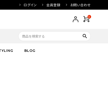
ログイン
会員登録
お問い合わせ
0
search
TYLING
BLOG
トップス
トップス
バス
arnation
ボトムス
ワンピース
フレグランス
IVORY
キッズ／ベビー
グッズ
キッズ／ベビー