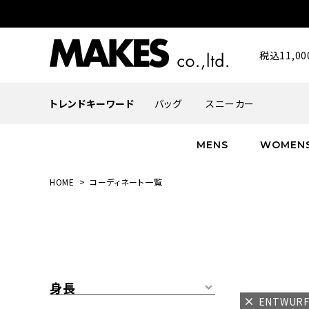
税込11,
トレンドキーワード
バッグ
スニーカー
MENS
WOMEN
HOME
コーディネート一覧
ALL
ALL
ALL
INFACES
NEW
NEW
NEW
ROMANTIQUE
帽子
ボトムス
グッズ
FLOWER
シューズ
帽子
身長
ENTWUR