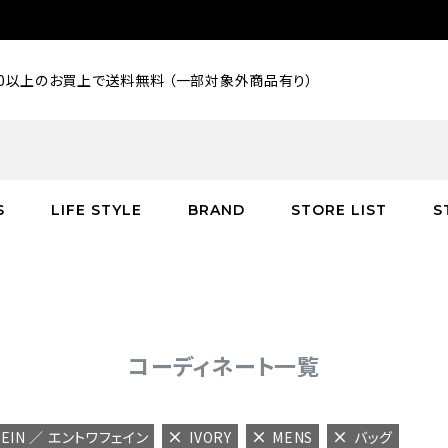
000以上のお買上で送料無料 （一部対象外商品有り）
S
LIFE STYLE
BRAND
STORE LIST
S
SALE
SALE
SALE
greenroom
アウター
アウター
インテリア／家具
burden
C
バッグ
シューズ
グッズ
バッグ
コーディネート一覧
FEIN ／ エントワフェイン
IVORY
MENS
バッグ