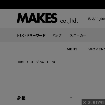
税込11,
トレンドキーワード
バッグ
スニーカー
MENS
WOMEN
HOME
コーディネート一覧
ALL
ALL
ALL
INFACES
NEW
NEW
NEW
ROMANTIQUE
帽子
ボトムス
グッズ
FLOWER
シューズ
帽子
身長
GURTWE