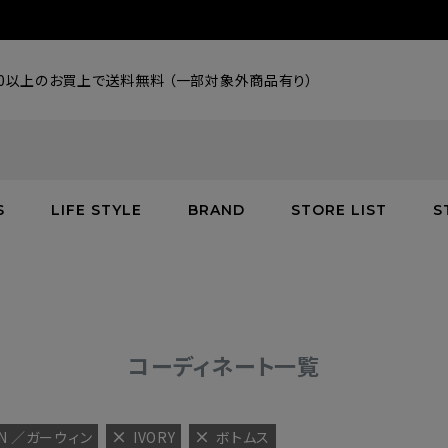
000以上のお買上で送料無料 （一部対象外商品有り）
S
LIFE STYLE
BRAND
STORE LIST
S
SALE
SALE
SALE
greenroom
アウター
アウター
インテリア／家具
burden
C
バッグ
シューズ
グッズ
バッグ
コーディネート一覧
IN ／ガーウィン
IVORY
ボトムス