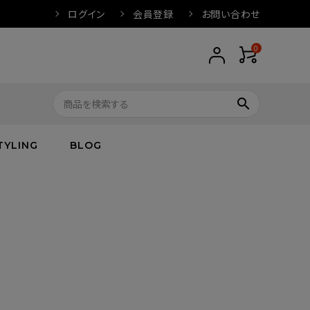
ログイン
会員登録
お問い合わせ
0
search
TYLING
BLOG
トップス
トップス
バス
arnation
ボトムス
ワンピース
フレグランス
IVORY
キッズ／ベビー
グッズ
キッズ／ベビー