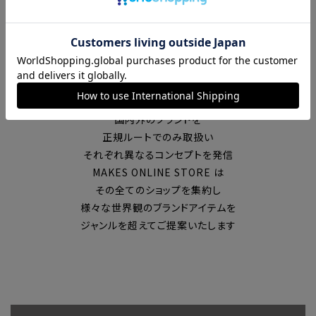
富山の中心エリアで現在7店舗の
セレクトショップを展開
国内外のブランドを
正規ルートでのみ取扱い
それぞれ異なるコンセプトを発信
MAKES ONLINE STORE は
その全てのショップを集約し
様々な世界観のブランドアイテムを
ジャンルを超えてご提案いたします