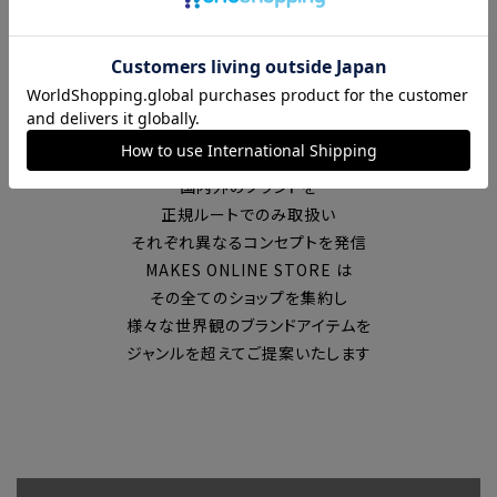
富山の中心エリアで現在7店舗の
セレクトショップを展開
国内外のブランドを
正規ルートでのみ取扱い
それぞれ異なるコンセプトを発信
MAKES ONLINE STORE は
その全てのショップを集約し
様々な世界観のブランドアイテムを
ジャンルを超えてご提案いたします