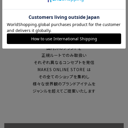
富山の中心エリアで現在7店舗の
セレクトショップを展開
国内外のブランドを
正規ルートでのみ取扱い
それぞれ異なるコンセプトを発信
MAKES ONLINE STORE は
その全てのショップを集約し
様々な世界観のブランドアイテムを
ジャンルを超えてご提案いたします