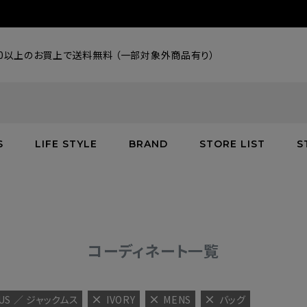
000以上のお買上で送料無料 （一部対象外商品有り）
S
LIFE STYLE
BRAND
STORE LIST
S
SALE
SALE
SALE
greenroom
アウター
アウター
インテリア／家具
burden
C
バッグ
シューズ
グッズ
バッグ
コーディネート一覧
US ／ ジャックムス
IVORY
MENS
バッグ