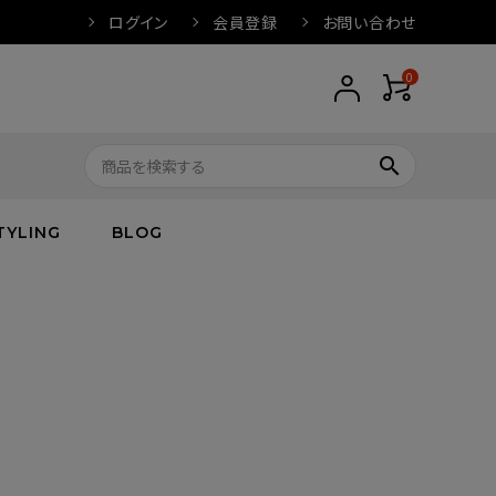
ログイン
会員登録
お問い合わせ
0
search
TYLING
BLOG
トップス
トップス
バス
arnation
ボトムス
ワンピース
フレグランス
IVORY
キッズ／ベビー
グッズ
キッズ／ベビー