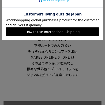
富山の中心エリアで現在7店舗の
セレクトショップを展開
国内外のブランドを
正規ルートでのみ取扱い
それぞれ異なるコンセプトを発信
MAKES ONLINE STORE は
その全てのショップを集約し
様々な世界観のブランドアイテムを
ジャンルを超えてご提案いたします