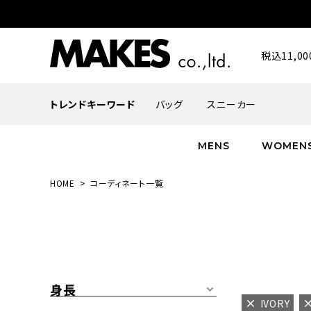
税込11,
トレンドキーワード
バッグ
スニーカー
MENS
WOMEN
HOME
コーディネート一覧
ALL
ALL
ALL
INFACES
NEW
NEW
NEW
ROMANTIQUE
帽子
ボトムス
グッズ
FLOWER
シューズ
帽子
身長
IVORY