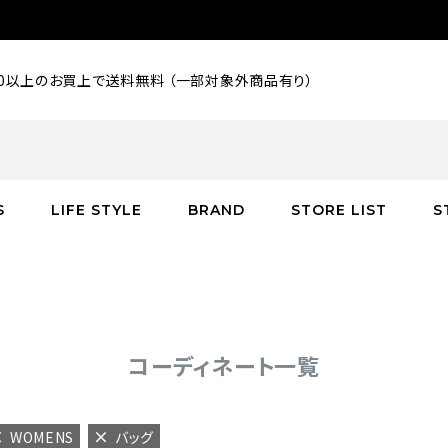
000以上のお買上で送料無料 （一部対象外商品有り）
S
LIFE STYLE
BRAND
STORE LIST
S
SALE
SALE
SALE
greenroom
アウター
アウター
インテリア／家具
burden
C
バッグ
シューズ
グッズ
バッグ
コーディネート一覧
WOMENS
バッグ