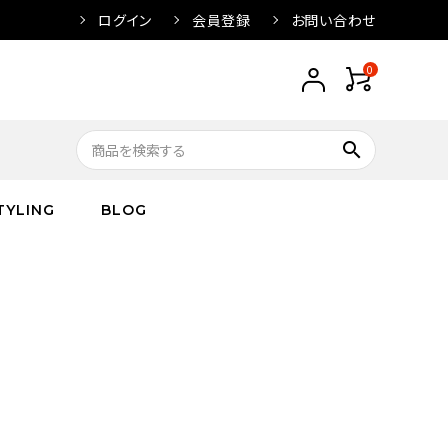
ログイン
会員登録
お問い合わせ
0
search
TYLING
BLOG
トップス
トップス
バス
arnation
ボトムス
ワンピース
フレグランス
IVORY
キッズ／ベビー
グッズ
キッズ／ベビー