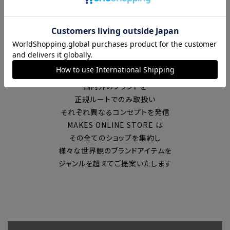
富山の中心エリアで現在7店舗の
セレクトショップを展開
国内外のブランドを
正規ルートでのみ取扱い
それぞれ異なるコンセプトを発信
MAKES ONLINE STORE は
その全てのショップを集約し
様々な世界観のブランドアイテムを
ジャンルを超えてご提案いたします