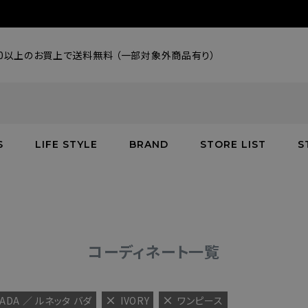
000以上のお買上で送料無料 （一部対象外商品有り）
S
LIFE STYLE
BRAND
STORE LIST
S
SALE
SALE
SALE
greenroom
アウター
アウター
インテリア／家具
burden
C
バッグ
シューズ
グッズ
バッグ
コーディネート一覧
 BADA ／ ルネッタ バダ
IVORY
ワンピース