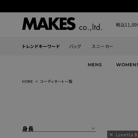
税込11,
トレンドキーワード
バッグ
スニーカー
MENS
WOMEN
HOME
コーディネート一覧
ALL
ALL
ALL
INFACES
NEW
NEW
NEW
ROMANTIQUE
帽子
ボトムス
グッズ
FLOWER
シューズ
帽子
身長
Lunetta