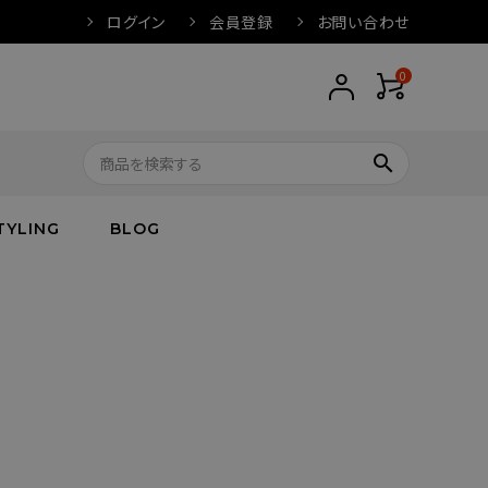
ログイン
会員登録
お問い合わせ
0
search
TYLING
BLOG
トップス
トップス
バス
arnation
ボトムス
ワンピース
フレグランス
IVORY
キッズ／ベビー
グッズ
キッズ／ベビー