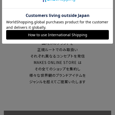
富山の中心エリアで現在7店舗の
セレクトショップを展開
国内外のブランドを
正規ルートでのみ取扱い
それぞれ異なるコンセプトを発信
MAKES ONLINE STORE は
その全てのショップを集約し
様々な世界観のブランドアイテムを
ジャンルを超えてご提案いたします