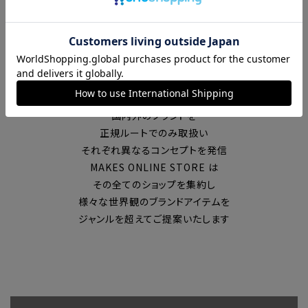
富山の中心エリアで現在7店舗の
セレクトショップを展開
国内外のブランドを
正規ルートでのみ取扱い
それぞれ異なるコンセプトを発信
MAKES ONLINE STORE は
その全てのショップを集約し
様々な世界観のブランドアイテムを
ジャンルを超えてご提案いたします