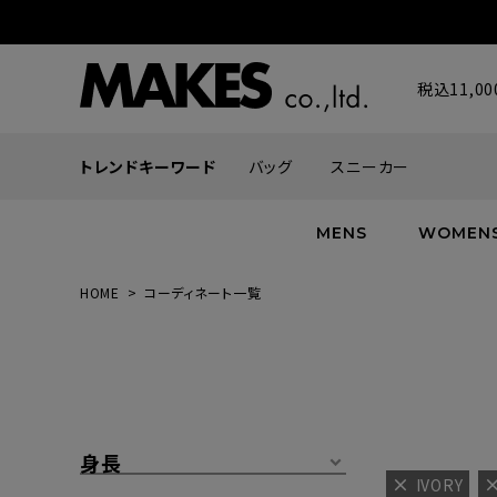
税込11,
トレンドキーワード
バッグ
スニーカー
MENS
WOMEN
HOME
コーディネート一覧
ALL
ALL
ALL
INFACES
NEW
NEW
NEW
ROMANTIQUE
帽子
ボトムス
グッズ
FLOWER
シューズ
帽子
身長
IVORY