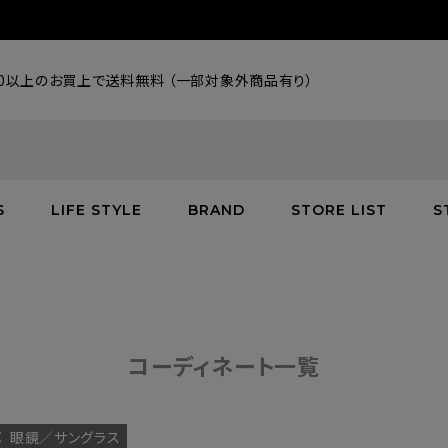
000以上のお買上で送料無料 （一部対象外商品有り）
S
LIFE STYLE
BRAND
STORE LIST
S
SALE
SALE
SALE
greenroom
アウター
アウター
インテリア／家具
burden
C
バッグ
シューズ
グッズ
バッグ
コーディネート一覧
眼鏡／サングラス