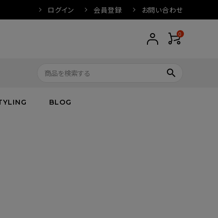
ログイン
会員登録
お問い合わせ
0
search
TYLING
BLOG
トップス
トップス
バス
arnation
ボトムス
ワンピース
フレグランス
IVORY
キッズ／ベビー
グッズ
キッズ／ベビー