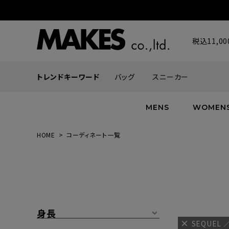
税込11,
トレンドキーワード
バッグ
スニーカー
MENS
WOMEN
HOME
コーディネート一覧
ALL
ALL
ALL
INFACES
NEW
NEW
NEW
ROMANTIQUE
帽子
ボトムス
グッズ
FLOWER
シューズ
帽子
身長
SEQUEL