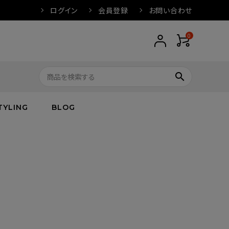
ログイン
会員登録
お問い合わせ
0
search
TYLING
BLOG
トップス
トップス
バス
arnation
ボトムス
ワンピース
フレグランス
IVORY
キッズ／ベビー
グッズ
キッズ／ベビー