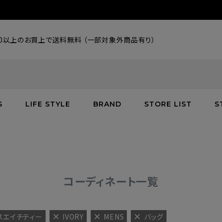
000以上のお買上で送料無料 （一部対象外商品有り）
S
LIFE STYLE
BRAND
STORE LIST
S
SALE
SALE
SALE
greenroom
アウター
アウター
インテリア／家具
burden
C
バッグ
シューズ
グッズ
バッグ
コーディネート一覧
エスエイチティー
IVORY
MENS
バッグ