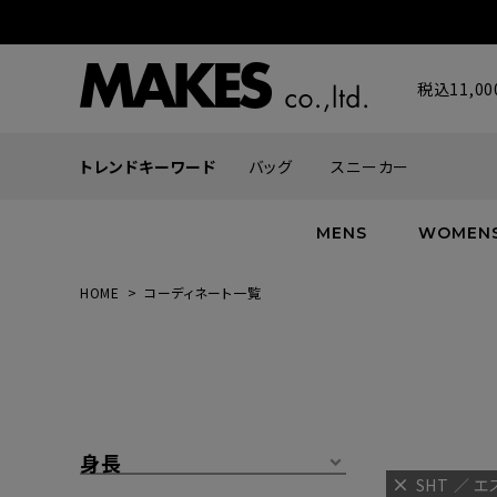
税込11,
トレンドキーワード
バッグ
スニーカー
MENS
WOMEN
HOME
コーディネート一覧
ALL
ALL
ALL
INFACES
NEW
NEW
NEW
ROMANTIQUE
帽子
ボトムス
グッズ
FLOWER
シューズ
帽子
身長
SHT ／ 