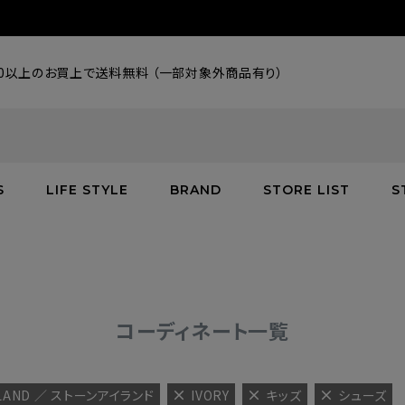
000以上のお買上で送料無料 （一部対象外商品有り）
S
LIFE STYLE
BRAND
STORE LIST
S
SALE
SALE
SALE
greenroom
アウター
アウター
インテリア／家具
burden
C
バッグ
シューズ
グッズ
バッグ
コーディネート一覧
SLAND ／ ストーンアイランド
IVORY
キッズ
シューズ