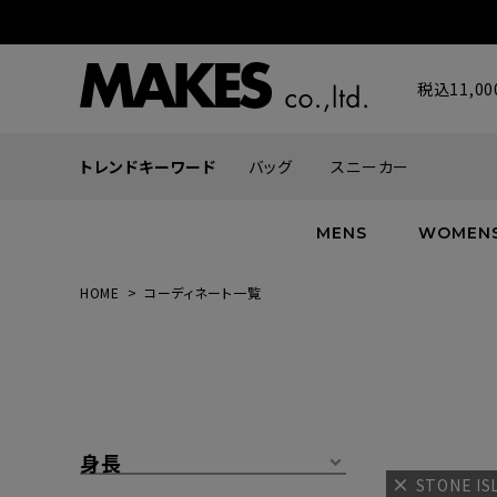
税込11,
トレンドキーワード
バッグ
スニーカー
MENS
WOMEN
HOME
コーディネート一覧
ALL
ALL
ALL
INFACES
NEW
NEW
NEW
ROMANTIQUE
帽子
ボトムス
グッズ
FLOWER
シューズ
帽子
身長
STONE I