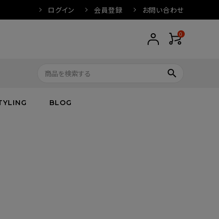
ログイン
会員登録
お問い合わせ
0
search
TYLING
BLOG
トップス
トップス
バス
arnation
ボトムス
ワンピース
フレグランス
IVORY
キッズ／ベビー
グッズ
キッズ／ベビー