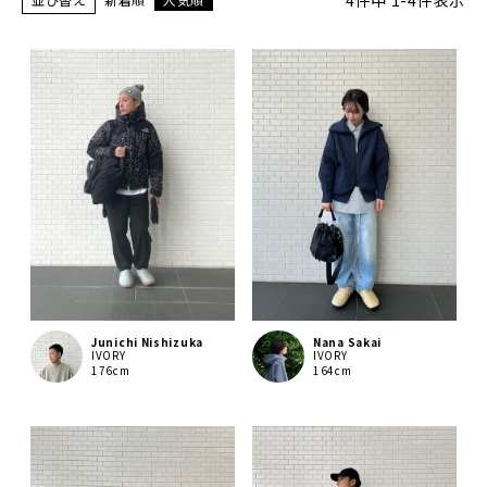
4
件中
1
-
4
件表示
Junichi Nishizuka
Nana Sakai
IVORY
IVORY
176cm
164cm