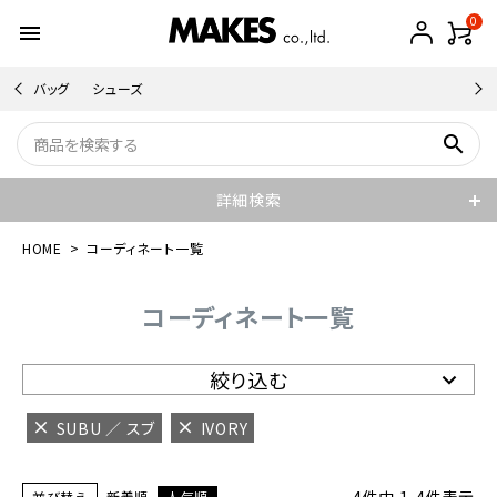
0
menu
バッグ
シューズ
search
詳細検索
HOME
コーディネート一覧
コーディネート一覧
絞り込む
SUBU ／ スブ
IVORY
並び替え
新着順
人気順