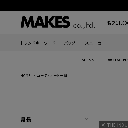
税込11,
トレンドキーワード
バッグ
スニーカー
MENS
WOMEN
HOME
コーディネート一覧
ALL
ALL
ALL
INFACES
NEW
NEW
NEW
ROMANTIQUE
帽子
ボトムス
グッズ
FLOWER
シューズ
帽子
身長
THE INO