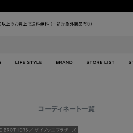
000以上のお買上で送料無料 （一部対象外商品有り）
S
LIFE STYLE
BRAND
STORE LIST
S
SALE
SALE
SALE
greenroom
アウター
アウター
インテリア／家具
burden
C
バッグ
シューズ
グッズ
バッグ
コーディネート一覧
UE BROTHERS ／ ザ イノウエ ブラザーズ