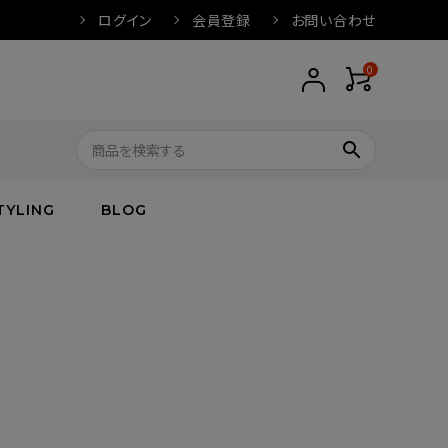
ログイン
会員登録
お問い合わせ
0
search
TYLING
BLOG
トップス
トップス
バス
arnation
ボトムス
ワンピース
フレグランス
IVORY
キッズ／ベビー
グッズ
キッズ／ベビー