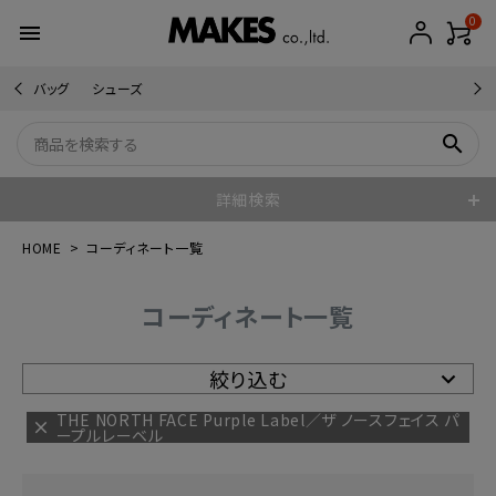
0
menu
バッグ
シューズ
search
詳細検索
HOME
コーディネート一覧
コーディネート一覧
絞り込む
THE NORTH FACE Purple Label／ザ ノースフェイス パ
ープルレーベル