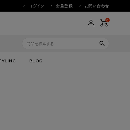
ログイン
会員登録
お問い合わせ
0
search
TYLING
BLOG
トップス
トップス
バス
arnation
ボトムス
ワンピース
フレグランス
IVORY
キッズ／ベビー
グッズ
キッズ／ベビー