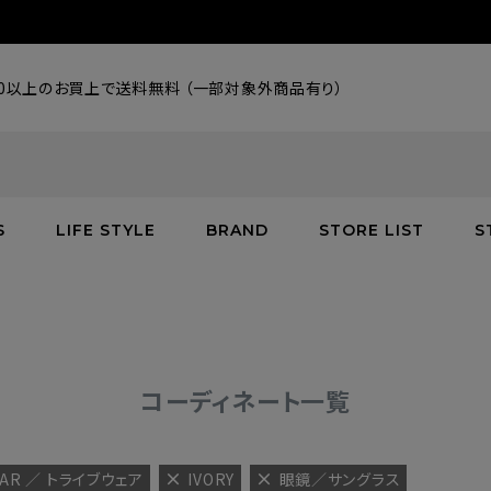
000以上のお買上で送料無料 （一部対象外商品有り）
S
LIFE STYLE
BRAND
STORE LIST
S
SALE
SALE
SALE
greenroom
アウター
アウター
インテリア／家具
burden
C
バッグ
シューズ
グッズ
バッグ
コーディネート一覧
EAR ／ トライブウェア
IVORY
眼鏡／サングラス