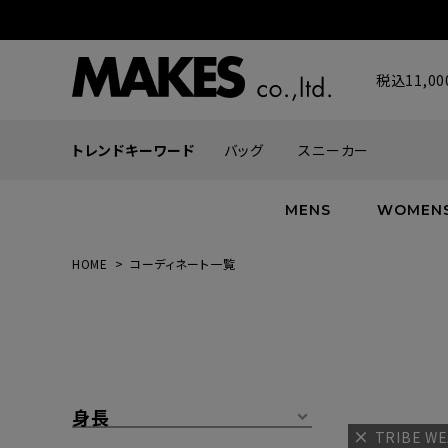
税込11,
トレンドキーワード
バッグ
スニーカー
MENS
WOMEN
HOME
コーディネート一覧
ALL
ALL
ALL
INFACES
NEW
NEW
NEW
ROMANTIQUE
帽子
ボトムス
グッズ
FLOWER
シューズ
帽子
身長
TRIBE W