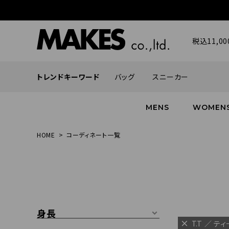
税込11,
トレンドキーワード
バッグ
スニーカー
MENS
WOMEN
HOME
コーディネート一覧
ALL
ALL
ALL
INFACES
NEW
NEW
NEW
ROMANTIQUE
帽子
ボトムス
グッズ
FLOWER
シューズ
帽子
身長
T.T ／ テ