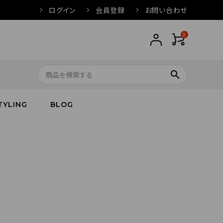
ログイン
会員登録
お問い合わせ
0
search
TYLING
BLOG
トップス
トップス
バス
arnation
ボトムス
ワンピース
フレグランス
IVORY
キッズ／ベビー
グッズ
キッズ／ベビー