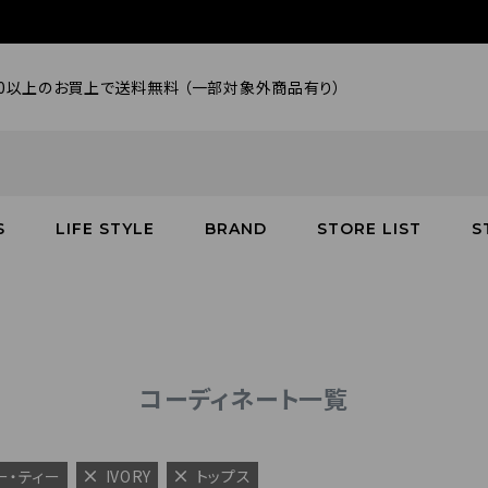
000以上のお買上で送料無料 （一部対象外商品有り）
S
LIFE STYLE
BRAND
STORE LIST
S
SALE
SALE
SALE
greenroom
アウター
アウター
インテリア／家具
burden
C
バッグ
シューズ
グッズ
バッグ
コーディネート一覧
ィー・ティー
IVORY
トップス