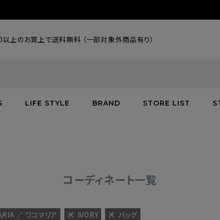
000以上のお買上で送料無料 （一部対象外商品有り）
S
LIFE STYLE
BRAND
STORE LIST
S
SALE
SALE
SALE
greenroom
アウター
アウター
インテリア／家具
burden
C
バッグ
シューズ
グッズ
バッグ
コーディネート一覧
ARIA ／ ワコマリア
IVORY
バッグ