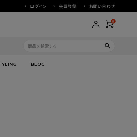
ログイン
会員登録
お問い合わせ
0
search
TYLING
BLOG
トップス
トップス
バス
arnation
ボトムス
ワンピース
フレグランス
IVORY
キッズ／ベビー
グッズ
キッズ／ベビー