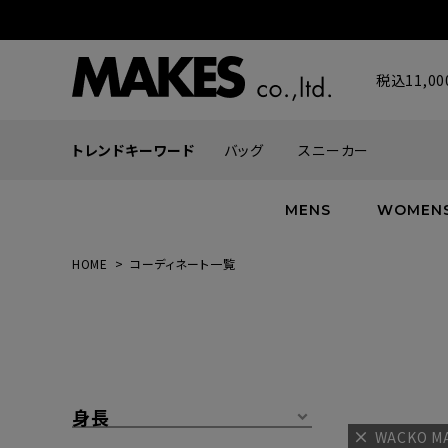
税込11,
トレンドキーワード
バッグ
スニーカー
MENS
WOMEN
HOME
コーディネート一覧
ALL
ALL
ALL
INFACES
NEW
NEW
NEW
ROMANTIQUE
帽子
ボトムス
グッズ
FLOWER
シューズ
帽子
身長
WACKO M