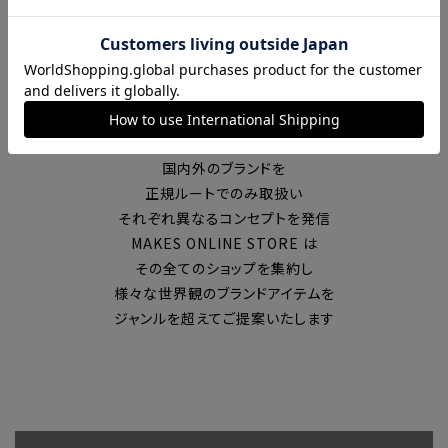
富山の中心エリアで現在7店舗の
セレクトショップを展開
国内外のブランドを
正規ルートでのみ取扱い
それぞれ異なるコンセプトを発信
MAKES ONLINE STORE は
その全てのショップを集約し
様々な世界観のブランドアイテムを
ジャンルを超えてご提案いたします