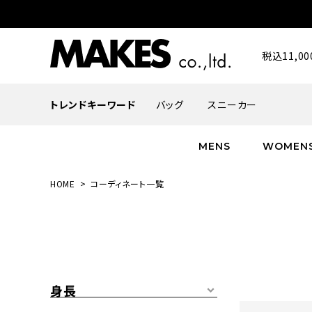
税込11,
トレンドキーワード
バッグ
スニーカー
MENS
WOMEN
HOME
コーディネート一覧
ALL
ALL
ALL
INFACES
NEW
NEW
NEW
ROMANTIQUE
帽子
ボトムス
グッズ
FLOWER
シューズ
帽子
身長