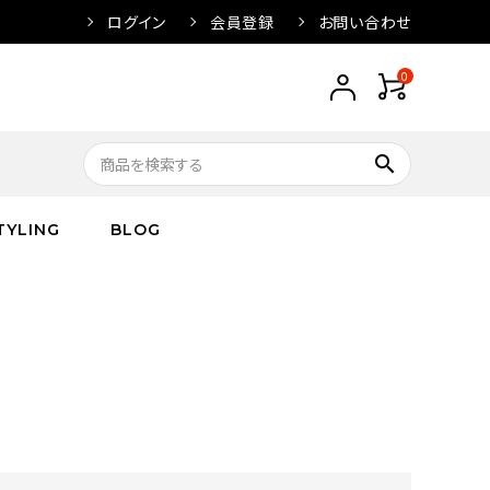
ログイン
会員登録
お問い合わせ
0
search
TYLING
BLOG
トップス
トップス
バス
arnation
ボトムス
ワンピース
フレグランス
IVORY
キッズ／ベビー
グッズ
キッズ／ベビー