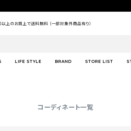
000以上のお買上で送料無料 （一部対象外商品有り）
S
LIFE STYLE
BRAND
STORE LIST
S
SALE
SALE
SALE
greenroom
アウター
アウター
インテリア／家具
burden
C
バッグ
シューズ
グッズ
バッグ
コーディネート一覧