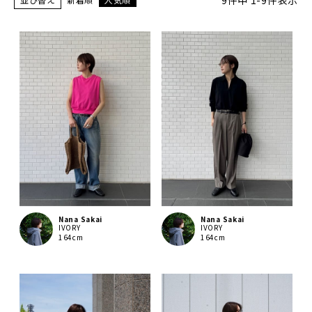
9
件中
1
-
9
件表示
Nana Sakai
Nana Sakai
IVORY
IVORY
164cm
164cm