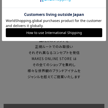
富山の中心エリアで現在7店舗の
セレクトショップを展開
国内外のブランドを
正規ルートでのみ取扱い
それぞれ異なるコンセプトを発信
MAKES ONLINE STORE は
その全てのショップを集約し
様々な世界観のブランドアイテムを
ジャンルを超えてご提案いたします