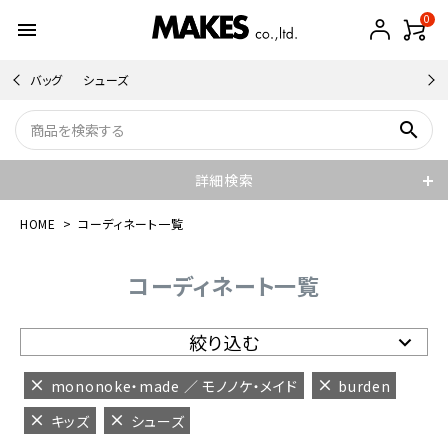
0
menu
バッグ
シューズ
search
詳細検索
HOME
コーディネート一覧
コーディネート一覧
絞り込む
mononoke・made ／ モノノケ・メイド
burden
キッズ
シューズ