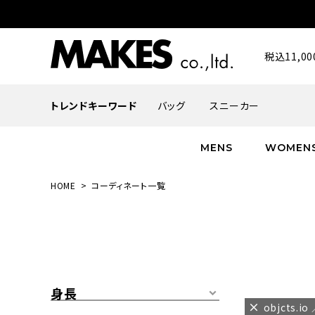
税込11,
トレンドキーワード
バッグ
スニーカー
MENS
WOMEN
HOME
コーディネート一覧
ALL
ALL
ALL
INFACES
NEW
NEW
NEW
ROMANTIQUE
帽子
ボトムス
グッズ
FLOWER
シューズ
帽子
身長
objcts.