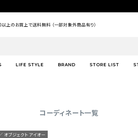
000以上のお買上で送料無料 （一部対象外商品有り）
S
LIFE STYLE
BRAND
STORE LIST
S
SALE
SALE
SALE
greenroom
アウター
アウター
インテリア／家具
burden
C
バッグ
シューズ
グッズ
バッグ
コーディネート一覧
io ／ オブジェクト アイオー