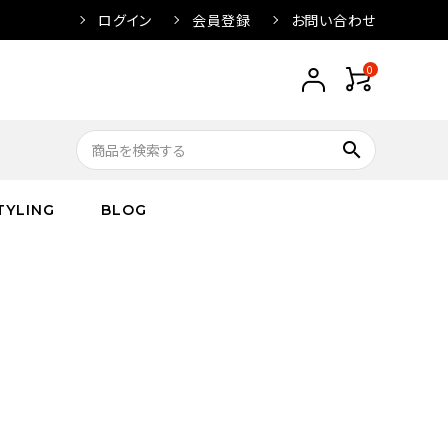
ログイン
会員登録
お問い合わせ
0
search
TYLING
BLOG
トップス
トップス
バス
arnation
ボトムス
ワンピース
フレグランス
IVORY
キッズ／ベビー
グッズ
キッズ／ベビー