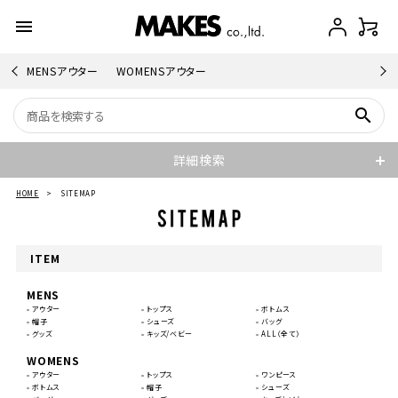
menu
MENSアウター
WOMENSアウター
search
詳細検索
HOME
>
SITEMAP
ITEM
MENS
アウター
トップス
ボトムス
帽子
シューズ
バッグ
グッズ
キッズ/ベビー
ALL（全て）
WOMENS
アウター
トップス
ワンピース
ボトムス
帽子
シューズ