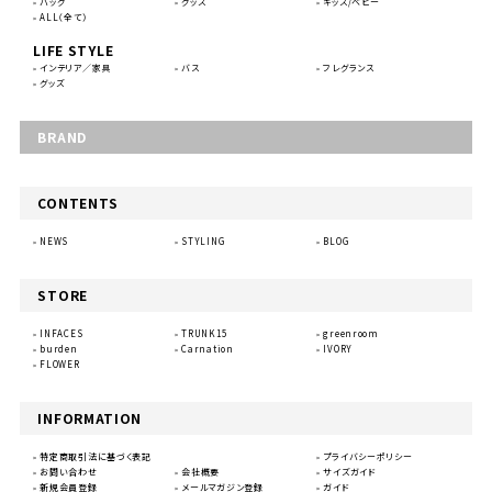
バッグ
グッズ
キッズ/ベビー
ALL（全て）
LIFE STYLE
インテリア／家具
バス
フレグランス
グッズ
BRAND
CONTENTS
NEWS
STYLING
BLOG
STORE
INFACES
TRUNK15
greenroom
burden
Carnation
IVORY
FLOWER
INFORMATION
特定商取引法に基づく表記
プライバシーポリシー
お問い合わせ
会社概要
サイズガイド
新規会員登録
メールマガジン登録
ガイド