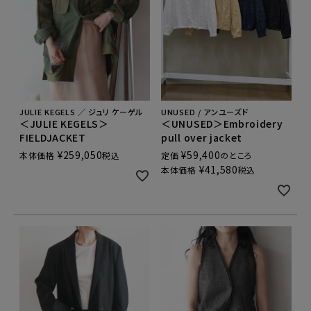
JULIE KEGELS ／ ジュリ ケーゲル
UNUSED / アンユーズド
＜JULIE KEGELS＞
＜UNUSED＞Embroidery
FIELDJACKET
pull over jacket
¥
259,050
¥
59,400
本体価格
税込
定価
のところ
¥
41,580
本体価格
税込