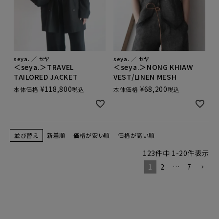
seya. ／ セヤ
seya. ／ セヤ
＜seya.＞TRAVEL
＜seya.＞NONG KHIAW
TAILORED JACKET
VEST/LINEN MESH
¥
118,800
¥
68,200
本体価格
税込
本体価格
税込
並び替え
新着順
価格が安い順
価格が高い順
123
件中
1
-
20
件表示
1
2
…
7