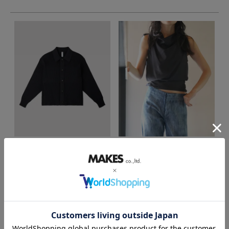
CFCL ／ シーエフシーエル
seya. ／ セヤ
＜CFCL＞FLUTED SHIRT
＜seya.＞SHAXI BLOUSE
COLLAR BLOUSON
¥
79,200
本体価格
税込
¥
89,100
本体価格
税込