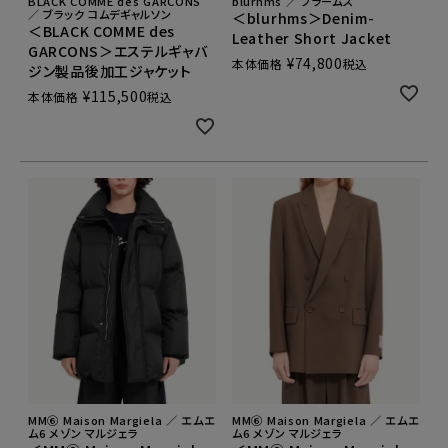
BLACK COMME des GARCONS
blurhms ／ ブラームス
／ ブラック コムデギャルソン
＜blurhms＞Denim-
＜BLACK COMME des
Leather Short Jacket
GARCONS＞エステルギャバ
¥
74,800
本体価格
税込
ジン製品後加工ジャケット
¥
115,500
本体価格
税込
MM⑥ Maison Margiela ／ エムエ
MM⑥ Maison Margiela ／ エムエ
ム6 メゾン マルジェラ
ム6 メゾン マルジェラ