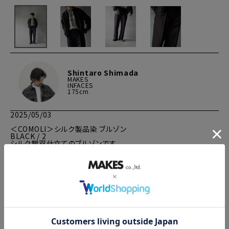
Shintaro Shimada
MAKES
INFACES
175cm
2025/05/03
＜COMOLI＞シルク製品染 ブルゾン

BLACK / 2

シルク無双仕立てのブルゾンです。

裾はリブ仕様ではなく、両サイドに細めのゴムを入れることで、程
よく絞られたシルエットに。

＜SOPHNET.＞SUMMER WOOL CHECK SHIRT

WHITE / M

上質なサマーウールを使用したシンプルなチェックシャツ。

ウール糸を高混率で使用しながらも、ポリエステルを交織するこ
とでさらりとしたドライタッチに。
