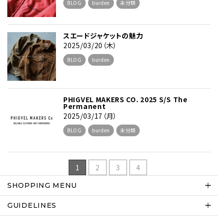
BLOG
burden
未分類
スエードジャケットの魅力
2025/03/20（木）
BLOG
burden
PHIGVEL MAKERS CO. 2025 S/S The
Permanent
2025/03/17（月）
BLOG
burden
未分類
1
2
3
4
SHOPPING MENU
GUIDELINES