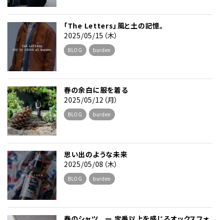
「The Letters」――風と土の記憶。
2025/05/15（木）
BLOG
burden
春の余白に服を着る
2025/05/12（月）
BLOG
burden
思い出のような未来
2025/05/08（木）
BLOG
burden
春のシャツ ー 定番以上を感じるオックスフォ