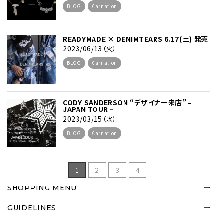
BLOG
Carnation
READYMADE × DENIMTEARS 6.17(土) 発売
2023/06/13（火）
BLOG
Carnation
CODY SANDERSON “デザイナー来店” –
JAPAN TOUR –
2023/03/15（水）
BLOG
Carnation
1
2
3
4
SHOPPING MENU
GUIDELINES