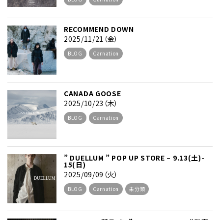
RECOMMEND DOWN
2025/11/21（金）
BLOG
Carnation
CANADA GOOSE
2025/10/23（木）
BLOG
Carnation
” DUELLUM ” POP UP STORE – 9.13(土)-
15(日)
2025/09/09（火）
BLOG
Carnation
未分類