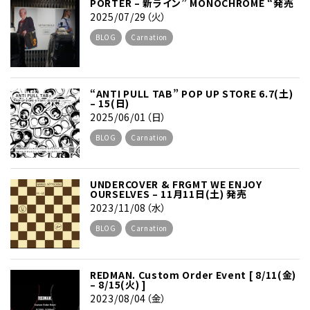
PORTER – 新ライン” MONOCHROME “発売
2025/07/29（火）
BLOG
Carnation
“ANTI PULL TAB” POP UP STORE 6.7(土)
– 15(日)
2025/06/01（日）
BLOG
Carnation
UNDERCOVER & FRGMT WE ENJOY
OURSELVES – 11月11日(土) 発売
2023/11/08（水）
BLOG
Carnation
REDMAN. Custom Order Event [ 8/11(金)
– 8/15(火) ]
2023/08/04（金）