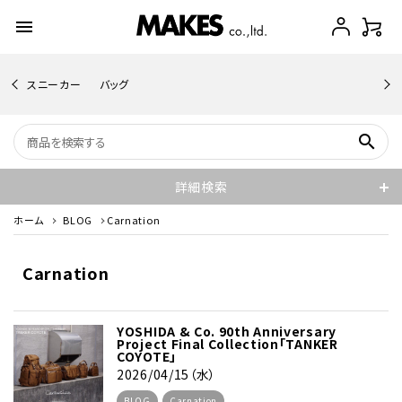
menu
スニーカー
バッグ
search
詳細検索
ホーム
BLOG
Carnation
Carnation
YOSHIDA & Co. 90th Anniversary
Project Final Collection「TANKER
COYOTE」
2026/04/15（水）
BLOG
Carnation