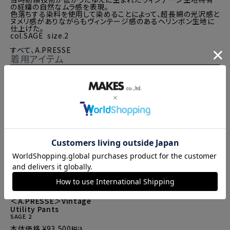
の経緯の自然なムラ感を表現。

色落ちする染料を使用して染めることによって、超長綿の光沢感と
ヌメリ感がありながらもヴィンテージ感のあるヘリンボン生地に
仕上げた。

col.SAGE  size.2

すべて、A.PRESSE
着用アイテム
A.PRESSE ／ ア プレッセ
＜A.PRESSE＞Vintage
Utility Pants
SAGE
2
本体価格
¥
93,500
税込