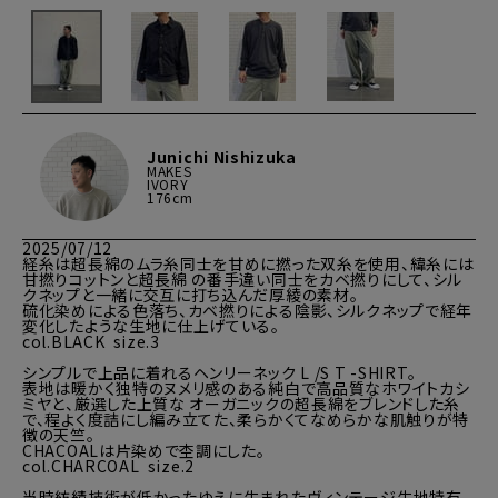
Junichi Nishizuka
MAKES
IVORY
176cm
2025/07/12
経糸は超長綿のムラ糸同士を甘めに撚った双糸を使用、緯糸には
甘撚りコットンと超長綿 の番手違い同士をカベ撚りにして、シル
クネップと一緒に交互に打ち込んだ厚綾の素材。

硫化染めによる色落ち、カベ撚りによる陰影、シルクネップで経年
変化したような生地に仕上げている。

col.BLACK  size.3

シンプルで上品に着れるヘンリーネック L /S T -SHIRT。

表地は暖かく独特のヌメリ感のある純白で高品質なホワイトカシ
ミヤと、厳選した上質な オーガニックの超長綿をブレンドした糸
で、程よく度詰にし編み立てた、柔らかくてなめらかな肌触りが特
徴の天竺。

CHACOALは片染めで杢調にした。

col.CHARCOAL  size.2

当時紡績技術が低かったゆえに生まれたヴィンテージ生地特有