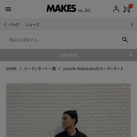
0
menu
バッグ
シューズ
search
詳細検索
HOME
コーディネート一覧
Junichi Nishizukaのコーディネート