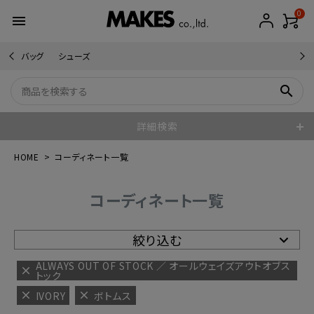
0
menu
バッグ
シューズ
search
詳細検索
HOME
コーディネート一覧
コーディネート一覧
絞り込む
ALWAYS OUT OF STOCK ／ オールウェイズアウトオブス
トック
IVORY
ボトムス