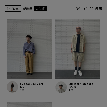
3
件中
1
-
3
件表示
並び替え
新着順
人気順
Syonosuke Mori
Junichi Nishizuka
IVORY
IVORY
170cm
176cm