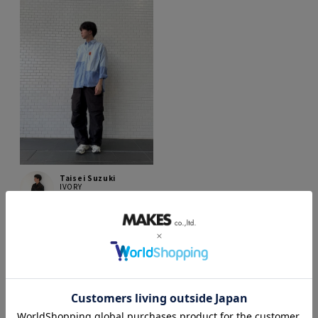
Taisei Suzuki
IVORY
181cm
3
件中
1
-
3
件表示
並び替え
新着順
人気順