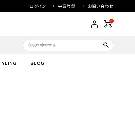
ログイン
会員登録
お問い合わせ
0
search
TYLING
BLOG
トップス
トップス
バス
arnation
ボトムス
ワンピース
フレグランス
IVORY
キッズ／ベビー
グッズ
キッズ／ベビー