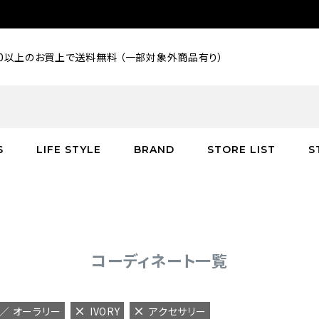
000以上のお買上で送料無料 （一部対象外商品有り）
S
LIFE STYLE
BRAND
STORE LIST
S
SALE
SALE
SALE
greenroom
アウター
アウター
インテリア／家具
burden
C
バッグ
シューズ
グッズ
バッグ
コーディネート一覧
E ／ オーラリー
IVORY
アクセサリー