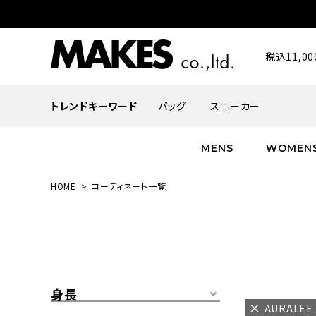
税込11,
トレンドキーワード
バッグ
スニーカー
MENS
WOMEN
HOME
コーディネート一覧
ALL
ALL
ALL
INFACES
NEW
NEW
NEW
ROMANTIQUE
帽子
ボトムス
グッズ
FLOWER
シューズ
帽子
身長
AURALE