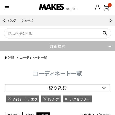
0
menu
バッグ
シューズ
search
詳細検索
HOME
コーディネート一覧
コーディネート一覧
絞り込む
Aeta ／ アエタ
IVORY
アクセサリー
並び替え
新着順
人気順