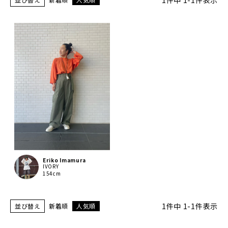
1
件中
1
-
1
件表示
Eriko Imamura
IVORY
154cm
1
件中
1
-
1
件表示
並び替え
新着順
人気順