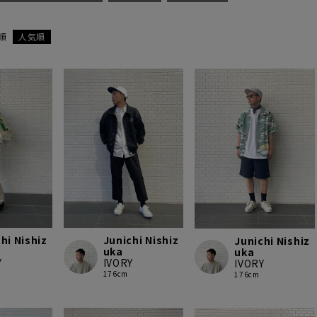
順
人気順
hi Nishiz
Junichi Nishiz
Junichi Nishiz
uka
uka
Y
IVORY
IVORY
176cm
176cm