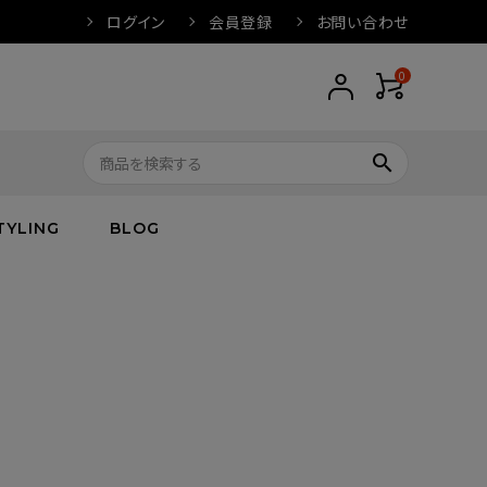
ログイン
会員登録
お問い合わせ
0
search
TYLING
BLOG
トップス
トップス
バス
arnation
ボトムス
ワンピース
フレグランス
IVORY
キッズ／ベビー
グッズ
キッズ／ベビー