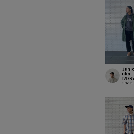
Junic
uka
IVOR
176cm