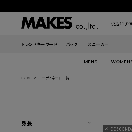
税込11,
トレンドキーワード
バッグ
スニーカー
MENS
WOMEN
HOME
コーディネート一覧
ALL
ALL
ALL
INFACES
NEW
NEW
NEW
ROMANTIQUE
帽子
ボトムス
グッズ
FLOWER
シューズ
帽子
身長
DESCEN