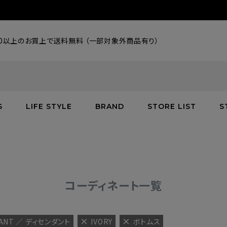
000以上のお買上で送料無料 （一部対象外商品有り）
S
LIFE STYLE
BRAND
STORE LIST
S
SALE
SALE
SALE
greenroom
アウター
アウター
インテリア／家具
burden
C
バッグ
シューズ
グッズ
バッグ
コーディネート一覧
DANT ／ ディセンダント
IVORY
ボトムス