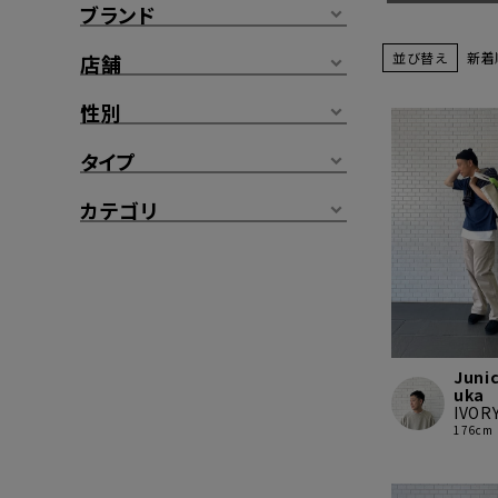
ブランド
並び替え
新着
店舗
性別
タイプ
カテゴリ
Junic
uka
IVOR
176cm