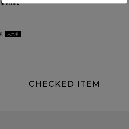
hi Nishiz
Y
順
人気順
CHECKED ITEM