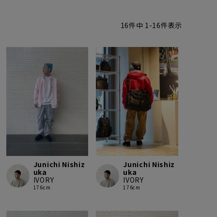
16
件中
1
-
16
件表示
Junichi Nishiz
Junichi Nishiz
uka
uka
IVORY
IVORY
176cm
176cm