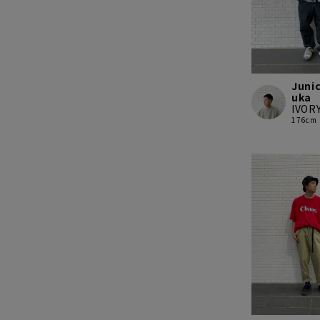
Junic
uka
IVOR
176cm