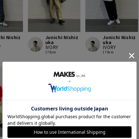
hi Nishiz
Junichi Nishiz
Junichi Nishiz
uka
uka
Y
IVORY
IVORY
176cm
176cm