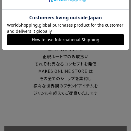
富山の中心エリアで現在7店舗の
セレクトショップを展開
国内外のブランドを
正規ルートでのみ取扱い
それぞれ異なるコンセプトを発信
MAKES ONLINE STORE は
その全てのショップを集約し
様々な世界観のブランドアイテムを
ジャンルを超えてご提案いたします